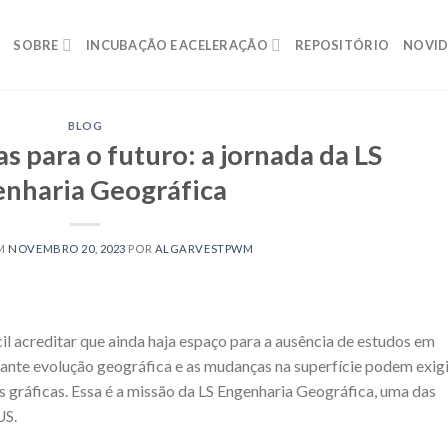
SOBRE
INCUBAÇÃO E ACELERAÇÃO
REPOSITÓRIO
NOVID
BLOG
 para o futuro: a jornada da LS
nharia Geográfica
EM
NOVEMBRO 20, 2023
POR
ALGARVESTPWM
l acreditar que ainda haja espaço para a ausência de estudos em
stante evolução geográfica e as mudanças na superfície podem exig
 gráficas. Essa é a missão da LS Engenharia Geográfica, uma das
US.