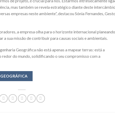
rmos de projeto, é crucial para nós. Estarmos intrinsecamente lig
rência, mas também se revela estratégico diante deste intercâmbi
iversas empresas neste ambiente”, destacou Sónia Fernandes, Gest
radores, a empresa olha para o horizonte internacional planeand
ar a sua missão de contribuir para causas sociais e ambientais.
genharia Geográfica não está apenas a mapear terras: está a
o redor do mundo, solidificando o seu compromisso com a
A GEOGRÁFICA