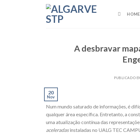
Skip
to
HOME
content
A desbravar mapas
Enge
PUBLICADO 
20
Nov
Num mundo saturado de informações, é difíci
qualquer área específica. Entretanto, a con
uma atualização contínua das representações
aceleradas
instaladas no UALG TEC CAMP