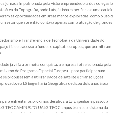
 sua jornada impulsionada pela visão empreendedora dos colegas L
i a área da Topografia, onde Luís já tinha experiência e uma cartei
eberam as oportunidades em áreas menos exploradas, como o uso d
, um setor que até então contava apenas com a atuação de grandes
edorismo e Transferência de Tecnologia da Universidade do
paço físico e acesso a fundos e capitais europeus, que permitiram
.
ade já viria a primeira conquista: a empresa foi selecionada pela
e máximo do Programa Espacial Europeu – para participar num
se propusessem a utilizar dados de satélite e criar soluções
aprovado, e a LS Engenharia Geográfica dedicou dois anos à sua
 para enfrentar os próximos desafios, a LS Engenharia passou a
 UALG TEC CAMPUS. “O UALG TEC Campus é um ecossistema da