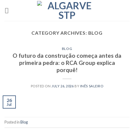
Skip
to
content
CATEGORY ARCHIVES:
BLOG
BLOG
O futuro da construção começa antes da
primeira pedra: o RCA Group explica
porquê!
POSTED ON
JULY 26, 2026
BY
INÊS SALEIRO
26
Jul
Posted in
Blog