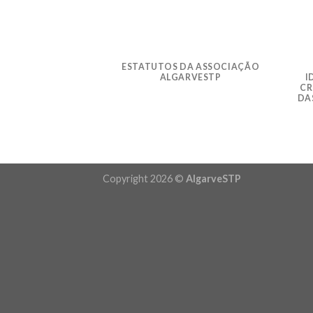
ESTATUTOS DA ASSOCIAÇÃO
ALGARVESTP
I
CR
DA
Copyright 2026 ©
AlgarveSTP