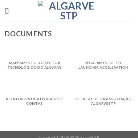
Skip
to
content
DOCUMENTS
MAPEAMENTO DO SECTOR
REGULAMENTO TEC
TECNOLÓGICO DO ALGARVE
LAUNCHER ACCELERATION
RELATÓRIOS DE ATIVIDADES E
ESTATUTOS DA ASSOCIAÇÃO
CONTAS
ALGARVESTP
Copyright 2026 ©
AlgarveSTP