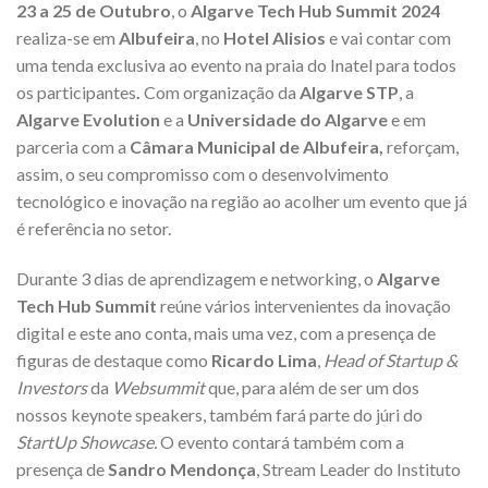
23 a 25 de Outubro
, o
Algarve Tech Hub Summit 2024
realiza-se em
Albufeira
, no
Hotel Alisios
e vai contar com
uma tenda exclusiva ao evento na praia do Inatel para todos
os participantes
.
Com organização da
Algarve STP
, a
Algarve Evolution
e a
Universidade do Algarve
e em
parceria com a
Câmara Municipal de Albufeira,
reforçam,
assim, o seu compromisso com o desenvolvimento
tecnológico e inovação na região ao acolher um evento que já
é referência no setor.
Durante 3 dias de aprendizagem e networking, o
Algarve
Tech Hub Summit
reúne vários intervenientes da inovação
digital e este ano conta, mais uma vez, com a presença de
figuras de destaque como
Ricardo Lima
,
Head of Startup &
Investors
da
Websummit
que, para além de ser um dos
nossos keynote speakers, também fará parte do júri do
StartUp Showcase.
O evento contará também com a
presença de
Sandro Mendonça
, Stream Leader do Instituto