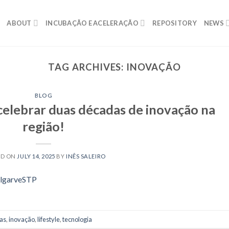
ABOUT
INCUBAÇÃO E ACELERAÇÃO
REPOSITORY
NEWS
TAG ARCHIVES:
INOVAÇÃO
BLOG
celebrar duas décadas de inovação na
região!
ED ON
JULY 14, 2025
BY
INÊS SALEIRO
as
,
inovação
,
lifestyle
,
tecnologia