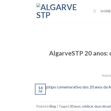
Skip
to
HOME
content
AlgarveSTP 20 anos: 
POST
14
Jul
Posted in
Blog
|
Tagged
20 anos
,
celebrar
,
duas décad